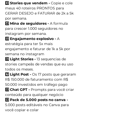
3️⃣ Stories que vendem -
Copie e cole
meus 40 roteiros PRONTOS para
GERAR DESEJO e FATURAR de 2k a 5k
por semana.
4️⃣ Mina de seguidores -
A formula
para crescer 1.000 seguidores no
instagram por semana.
5️⃣ Engajamento explosivo -
A
estratégia para ter 5x mais
engajamento e faturar de 1k a 5k por
semana no instagram
6️⃣ Light Stories -
13 sequencias de
stories campeãs de vendas que eu uso
todos os meses.
7️⃣ Light Post -
Os 17 posts que geraram
R$ 150.000 de faturamento com R$
50.000 investidos em tráfego pago
8️⃣ Chat GPT -
Prompts para você criar
conteúdo para qualquer negócio
9️⃣ Pack de 5.000 posts no canva -
5.000 posts editáveis no Canva para
você copiar e colar