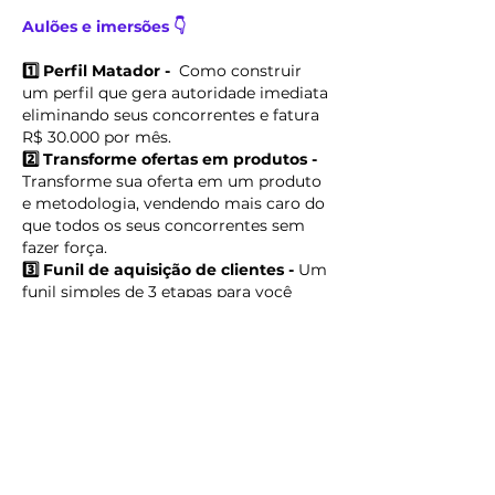
Aulões e imersões 👇
1️⃣ Perfil Matador -
Como construir
um perfil que gera autoridade imediata
eliminando seus concorrentes e fatura
R$ 30.000 por mês.
2️⃣ Transforme ofertas em produtos -
Transforme sua oferta em um produto
e metodologia, vendendo mais caro do
que todos os seus concorrentes sem
fazer força.
3️⃣ Funil de aquisição de clientes -
Um
funil simples de 3 etapas para você
implementar em 2 dias e faturar R$
4.000 por semana com mentorias,
consultorias e serviços.
4️⃣ Stories cash -
As 7 estratégias de
stories para gerar pico de engajamento
e vender tickets acima de R$ 1.000.
5️⃣ Imersão: A luz no fim do túnel
- 3
horas de imersão onde vou te entregar
o plano para implementar o modelo