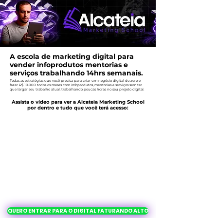
A escola de marketing digital para
vender infoprodutos mentorias e
serviços trabalhando 14hrs semanais.
Todas as estratégias que você precisa para criar um negócio digital do zero e
fazer R$ 10.000 todos os meses com infoprodutos, mentorias e serviços sem ter
que largar seu trabalho atual, trabalhando poucas horas no seu projeto digital.
Assista o vídeo para ver a Alcateia Marketing School
por dentro e tudo que você terá acesso:
QUERO ENTRAR PARA O DIGITAL FATURANDO ALTO