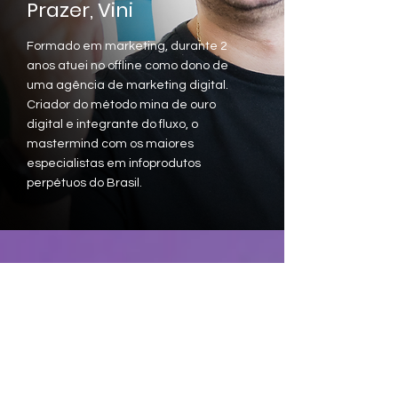
Prazer, Vini
Formado em marketing, durante 2
anos atuei no offline como dono de
uma agência de marketing digital.
Criador do método mina de ouro
digital e integrante do fluxo, o
mastermind com os maiores
especialistas em infoprodutos
perpétuos do Brasil.
Não sabe se
é pra
você
?
NÃO SABE SE É PRA VOCÊ?
Deixa eu te tranquilizar, eu sei que
provavelmente você já viu milhares