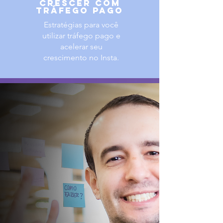
CRESCER COM
TRÁFEGO PAGO
Estratégias para você
utilizar tráfego pago e
acelerar seu
crescimento no Insta.