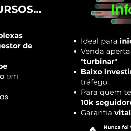
RSOS...
lexas
Ideal para
ini
estor de
Venda aperta
"
turbinar
"
pe
Baixo invest
to
em
tráfego
Para quem 
ias
10k seguidor
Garantia
vita
Nunca foi