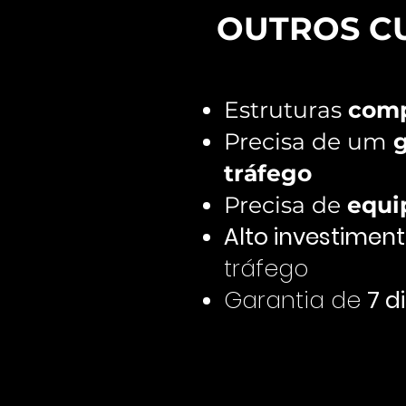
OUTROS CU
Estruturas
comp
Precisa de um
g
tráfego
Precisa de
equi
Alto investimen
tráfego
Garantia de
7 d