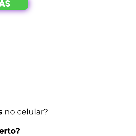
IAS
s
no celular
?
erto?