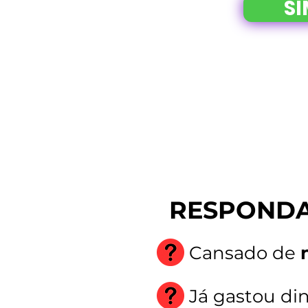
SI
RESPONDA 
Cansado de
Já gastou di