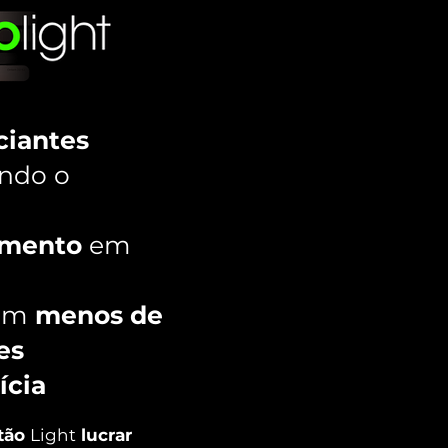
ciantes
ndo o
imento
em
tem
menos de
es
lícia
 tão
Light
lucrar