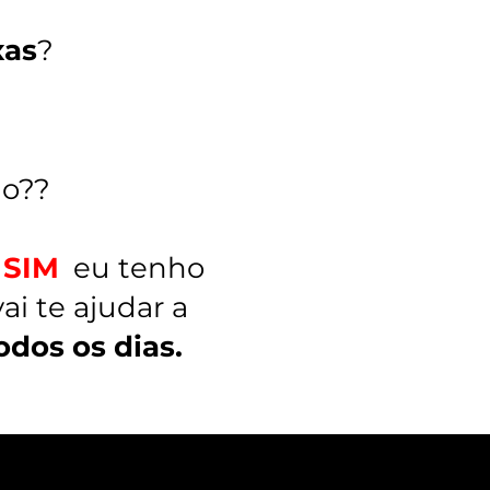
xas
?
o??
SIM
,
eu tenho
ai te ajudar a
odos os dias.