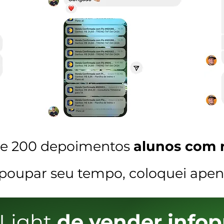
de 200 depoimentos
alunos com r
poupar seu tempo, coloquei apen
Light
de vender infop