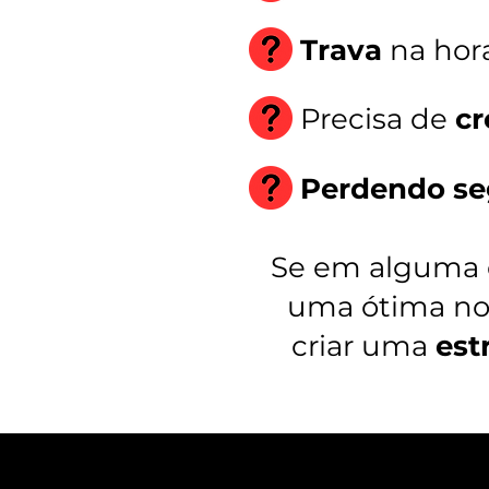
Trava
na hor
Precisa de
cr
Perdendo se
Se em alguma d
uma ótima notí
criar uma
est