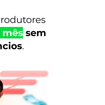
rodutores
r mês
sem
ncios
.