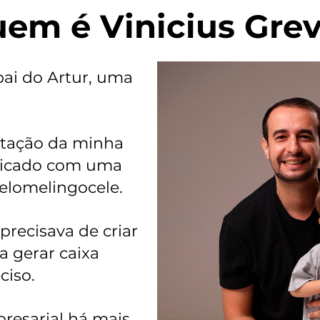
em é Vinicius Gre
 pai do Artur, uma
stação da minha
sticado com uma
lomelingocele.
precisava de criar
a gerar caixa
ciso.
resarial há mais