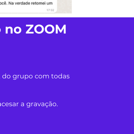
vo no ZOOM
nk do grupo com todas
cesar a gravação.