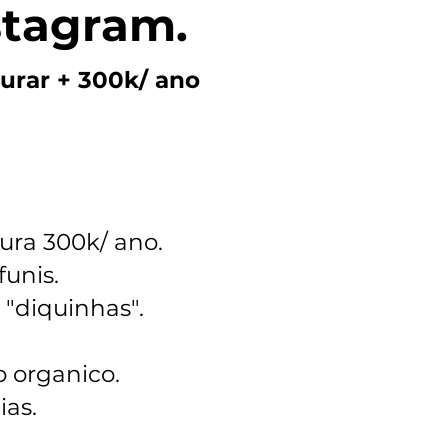
stagram.
turar + 300k/ ano
tura 300k/ ano.
funis.
"diquinhas".
o organico.
ias.